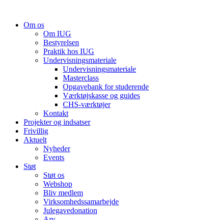
Videre
til
Om os
indhold
Om IUG
Bestyrelsen
Praktik hos IUG
Undervisningsmateriale
Undervisningsmateriale
Masterclass
Opgavebank for studerende
Værktøjskasse og guides
CHS-værktøjer
Kontakt
Projekter og indsatser
Frivillig
Aktuelt
Nyheder
Events
Støt
Støt os
Webshop
Bliv medlem
Virksomhedssamarbejde
Julegavedonation
Arv