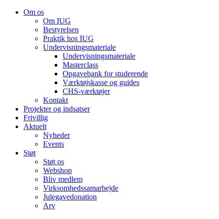
Om os
Om IUG
Bestyrelsen
Praktik hos IUG
Undervisningsmateriale
Undervisningsmateriale
Masterclass
Opgavebank for studerende
Værktøjskasse og guides
CHS-værktøjer
Kontakt
Projekter og indsatser
Frivillig
Aktuelt
Nyheder
Events
Støt
Støt os
Webshop
Bliv medlem
Virksomhedssamarbejde
Julegavedonation
Arv