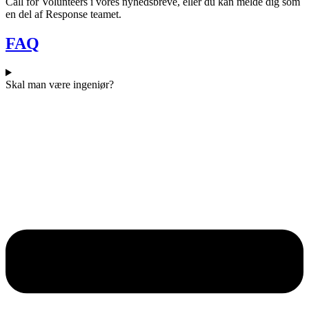
Call for Volunteers i vores nyhedsbreve, eller du kan melde dig som
en del af Response teamet.
FAQ
Skal man være ingeniør?