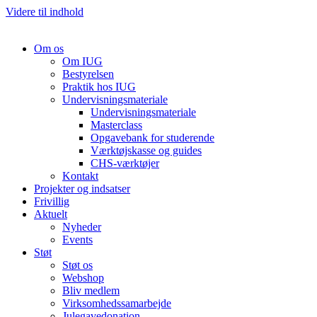
Videre til indhold
Om os
Om IUG
Bestyrelsen
Praktik hos IUG
Undervisningsmateriale
Undervisningsmateriale
Masterclass
Opgavebank for studerende
Værktøjskasse og guides
CHS-værktøjer
Kontakt
Projekter og indsatser
Frivillig
Aktuelt
Nyheder
Events
Støt
Støt os
Webshop
Bliv medlem
Virksomhedssamarbejde
Julegavedonation