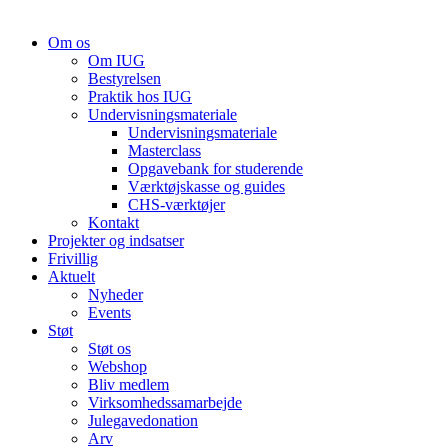
Om os
Om IUG
Bestyrelsen
Praktik hos IUG
Undervisningsmateriale
Undervisningsmateriale
Masterclass
Opgavebank for studerende
Værktøjskasse og guides
CHS-værktøjer
Kontakt
Projekter og indsatser
Frivillig
Aktuelt
Nyheder
Events
Støt
Støt os
Webshop
Bliv medlem
Virksomhedssamarbejde
Julegavedonation
Arv