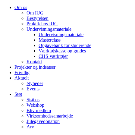
Om os
Om IUG
Bestyrelsen
Praktik hos IUG
Undervisningsmateriale
Undervisningsmateriale
Masterclass
Opgavebank for studerende
Værktøjskasse og guides
CHS-værktøjer
Kontakt
Projekter og indsatser
Frivillig
Aktuelt
Nyheder
Events
Støt
Støt os
Webshop
Bliv medlem
Virksomhedssamarbejde
Julegavedonation
Arv