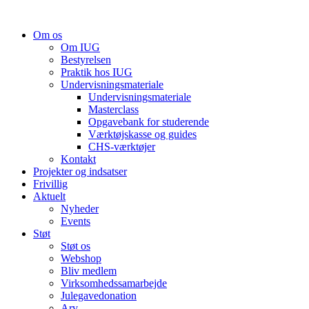
Videre
til
Om os
indhold
Om IUG
Bestyrelsen
Praktik hos IUG
Undervisningsmateriale
Undervisningsmateriale
Masterclass
Opgavebank for studerende
Værktøjskasse og guides
CHS-værktøjer
Kontakt
Projekter og indsatser
Frivillig
Aktuelt
Nyheder
Events
Støt
Støt os
Webshop
Bliv medlem
Virksomhedssamarbejde
Julegavedonation
Arv