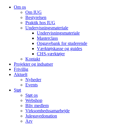
Om os
Om IUG
Bestyrelsen
Praktik hos IUG
Undervisningsmateriale
Undervisningsmateriale
Masterclass
Opgavebank for studerende
Værktøjskasse og guides
CHS-værktøjer
Kontakt
Projekter og indsatser
Frivillig
Aktuelt
Nyheder
Events
Støt
Støt os
Webshop
Bliv medlem
Virksomhedssamarbejde
Julegavedonation
Arv