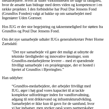
medarbejdere. Hvert år stiller virksomheden tre dage til rådighed,
hvor de ansatte kan bidrage med deres viden og kompetencer i en
række projekter. I den forbindelse har Poul Due Jensens Fond
(Grundfos Fonden) valgt at bakke op om samarbejdet med
Ingeniører Uden Grænser.
Hos IUG er der stor begejstring og taknemmelighed for støtten fra
Grundfos og Poul Due Jensens Fond.
Om det nye samarbejde udtaler IUGs generalsekretær Peter Horne
Zartsdahl:
”Det nye samarbejde vil gøre det muligt at udnytte de
tekniske færdigheder og innovative løsninger, som
Grundfos-medarbejderne leverer – med et spændende
frivilligt samarbejde i en projektgruppe, der er hosted i
hjertet af Grundfos i Bjerringbro.”
Han uddyber:
“Grundfos-medarbejdere, der arbejder frivilligt med
IUG, øger i høj grad vores kapacitet til at tackle
komplekse udfordringer inden for vandforvaltning,
adgang til rent drikkevand og infrastrukturudvikling.
Samarbejdet er ikke kun til gavn for de samfund, hvor
vi har indsatser, men styrker også vores partnerskaber