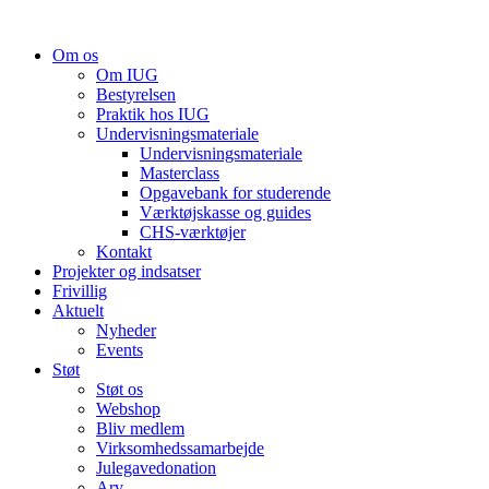
Videre
til
Om os
indhold
Om IUG
Bestyrelsen
Praktik hos IUG
Undervisningsmateriale
Undervisningsmateriale
Masterclass
Opgavebank for studerende
Værktøjskasse og guides
CHS-værktøjer
Kontakt
Projekter og indsatser
Frivillig
Aktuelt
Nyheder
Events
Støt
Støt os
Webshop
Bliv medlem
Virksomhedssamarbejde
Julegavedonation
Arv