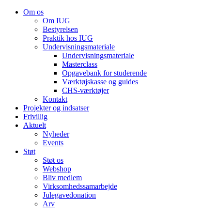
Om os
Om IUG
Bestyrelsen
Praktik hos IUG
Undervisningsmateriale
Undervisningsmateriale
Masterclass
Opgavebank for studerende
Værktøjskasse og guides
CHS-værktøjer
Kontakt
Projekter og indsatser
Frivillig
Aktuelt
Nyheder
Events
Støt
Støt os
Webshop
Bliv medlem
Virksomhedssamarbejde
Julegavedonation
Arv