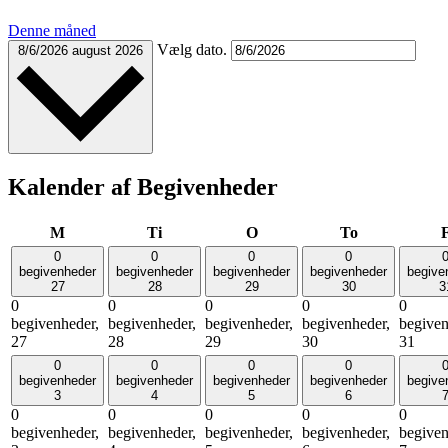
Denne måned
Vælg dato.
8/6/2026
august 2026
Kalender af Begivenheder
mandag
tirsdag
onsdag
torsdag
M
Ti
O
To
0
0
0
0
begivenheder
begivenheder
begivenheder
begivenheder
begive
27
28
29
30
3
0
0
0
0
0
begivenheder,
begivenheder,
begivenheder,
begivenheder,
begiven
27
28
29
30
31
0
0
0
0
begivenheder
begivenheder
begivenheder
begivenheder
begive
3
4
5
6
0
0
0
0
0
begivenheder,
begivenheder,
begivenheder,
begivenheder,
begiven