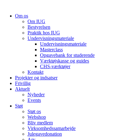
Videre
til
Om os
indhold
Om IUG
Bestyrelsen
Praktik hos IUG
Undervisningsmateriale
Undervisningsmateriale
Masterclass
Opgavebank for studerende
Værktøjskasse og guides
CHS-værktøjer
Kontakt
Projekter og indsatser
Frivillig
Aktuelt
Nyheder
Events
Støt
Støt os
Webshop
Bliv medlem
Virksomhedssamarbejde
Julegavedonation
Arv