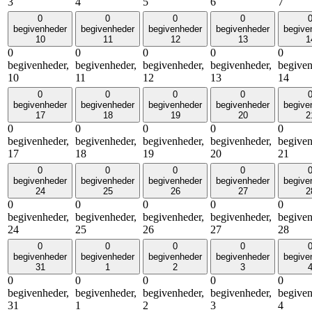
3
4
5
6
7
0
0
0
0
begivenheder
begivenheder
begivenheder
begivenheder
begive
10
11
12
13
1
0
0
0
0
0
begivenheder,
begivenheder,
begivenheder,
begivenheder,
begiven
10
11
12
13
14
0
0
0
0
begivenheder
begivenheder
begivenheder
begivenheder
begive
17
18
19
20
2
0
0
0
0
0
begivenheder,
begivenheder,
begivenheder,
begivenheder,
begiven
17
18
19
20
21
0
0
0
0
begivenheder
begivenheder
begivenheder
begivenheder
begive
24
25
26
27
2
0
0
0
0
0
begivenheder,
begivenheder,
begivenheder,
begivenheder,
begiven
24
25
26
27
28
0
0
0
0
begivenheder
begivenheder
begivenheder
begivenheder
begive
31
1
2
3
0
0
0
0
0
begivenheder,
begivenheder,
begivenheder,
begivenheder,
begiven
31
1
2
3
4