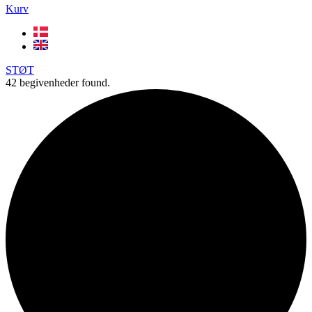
Kurv
STØT
42 begivenheder found.