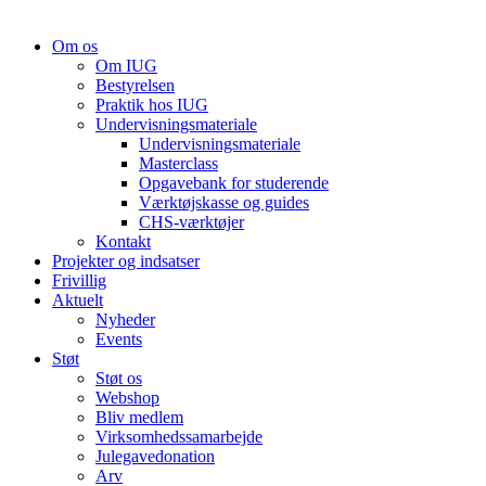
Om os
Om IUG
Bestyrelsen
Praktik hos IUG
Undervisningsmateriale
Undervisningsmateriale
Masterclass
Opgavebank for studerende
Værktøjskasse og guides
CHS-værktøjer
Kontakt
Projekter og indsatser
Frivillig
Aktuelt
Nyheder
Events
Støt
Støt os
Webshop
Bliv medlem
Virksomhedssamarbejde
Julegavedonation
Arv