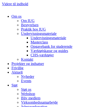
Videre til indhold
Om os
Om IUG
Bestyrelsen
Praktik hos IUG
Undervisningsmateriale
Undervisningsmateriale
Masterclass
Opgavebank for studerende
Værktøjskasse og guides
CHS-værktøjer
Kontakt
Projekter og indsatser
Frivillig
Aktuelt
Nyheder
Events
Støt
Støt os
Webshop
Bliv medlem
Virksomhedssamarbejde
Julegavedonation