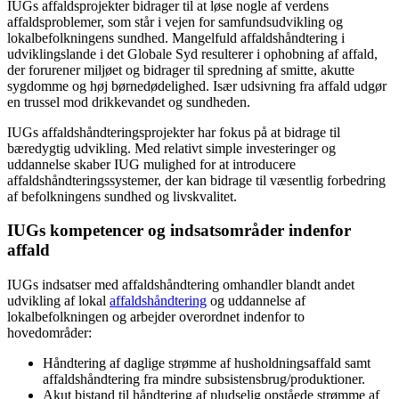
IUGs affaldsprojekter bidrager til at løse nogle af verdens
affaldsproblemer, som står i vejen for samfundsudvikling og
lokalbefolkningens sundhed. Mangelfuld affaldshåndtering i
udviklingslande i det Globale Syd resulterer i ophobning af affald,
der forurener miljøet og bidrager til spredning af smitte, akutte
sygdomme og høj børnedødelighed. Især udsivning fra affald udgør
en trussel mod drikkevandet og sundheden.
IUGs affaldshåndteringsprojekter har fokus på at bidrage til
bæredygtig udvikling. Med relativt simple investeringer og
uddannelse skaber IUG mulighed for at introducere
affaldshåndteringssystemer, der kan bidrage til væsentlig forbedring
af befolkningens sundhed og livskvalitet.
IUGs kompetencer og indsatsområder indenfor
affald
IUGs indsatser med affaldshåndtering omhandler blandt andet
udvikling af lokal
affaldshåndtering
og uddannelse af
lokalbefolkningen og arbejder overordnet indenfor to
hovedområder:
Håndtering af daglige strømme af husholdningsaffald samt
affaldshåndtering fra mindre subsistensbrug/produktioner.
Akut bistand til håndtering af pludselig opståede strømme af