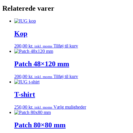
Relaterede varer
Kop
200,00
kr.
Tilføj til kurv
inkl. moms
Patch 48×120 mm
200,00
kr.
Tilføj til kurv
inkl. moms
T-shirt
Dette
250,00
kr.
Vælg muligheder
inkl. moms
vare
har
flere
Patch 80×80 mm
varianter.