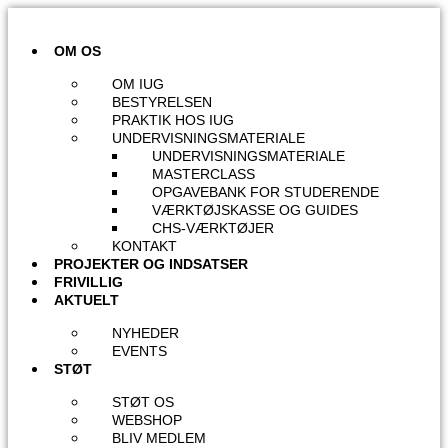
Videre
til
indhold
OM OS
OM IUG
BESTYRELSEN
PRAKTIK HOS IUG
UNDERVISNINGSMATERIALE
UNDERVISNINGSMATERIALE
MASTERCLASS
OPGAVEBANK FOR STUDERENDE
VÆRKTØJSKASSE OG GUIDES
CHS-VÆRKTØJER
KONTAKT
PROJEKTER OG INDSATSER
FRIVILLIG
AKTUELT
NYHEDER
EVENTS
STØT
STØT OS
WEBSHOP
BLIV MEDLEM