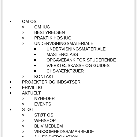
OM OS
OM IUG
BESTYRELSEN
PRAKTIK HOS IUG
UNDERVISNINGSMATERIALE
UNDERVISNINGSMATERIALE
MASTERCLASS
OPGAVEBANK FOR STUDERENDE
VÆRKTØJSKASSE OG GUIDES
CHS-VÆRKTØJER
KONTAKT
PROJEKTER OG INDSATSER
FRIVILLIG
AKTUELT
NYHEDER
EVENTS
STØT
STØT OS
WEBSHOP
BLIV MEDLEM
VIRKSOMHEDSSAMARBEJDE