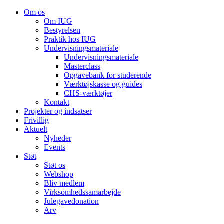
Om os
Om IUG
Bestyrelsen
Praktik hos IUG
Undervisningsmateriale
Undervisningsmateriale
Masterclass
Opgavebank for studerende
Værktøjskasse og guides
CHS-værktøjer
Kontakt
Projekter og indsatser
Frivillig
Aktuelt
Nyheder
Events
Støt
Støt os
Webshop
Bliv medlem
Virksomhedssamarbejde
Julegavedonation
Arv