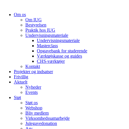
Videre
til
Om os
indhold
Om IUG
Bestyrelsen
Praktik hos IUG
Undervisningsmateriale
Undervisningsmateriale
Masterclass
Opgavebank for studerende
Værktøjskasse og guides
CHS-værktøjer
Kontakt
Projekter og indsatser
Frivillig
Aktuelt
Nyheder
Events
Støt
Støt os
Webshop
Bliv medlem
Virksomhedssamarbejde
Julegavedonation
Arv