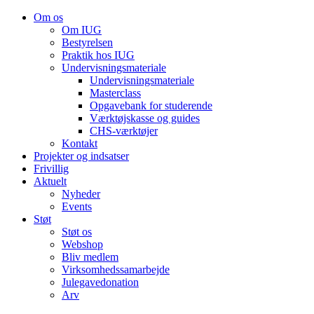
Om os
Om IUG
Bestyrelsen
Praktik hos IUG
Undervisningsmateriale
Undervisningsmateriale
Masterclass
Opgavebank for studerende
Værktøjskasse og guides
CHS-værktøjer
Kontakt
Projekter og indsatser
Frivillig
Aktuelt
Nyheder
Events
Støt
Støt os
Webshop
Bliv medlem
Virksomhedssamarbejde
Julegavedonation
Arv