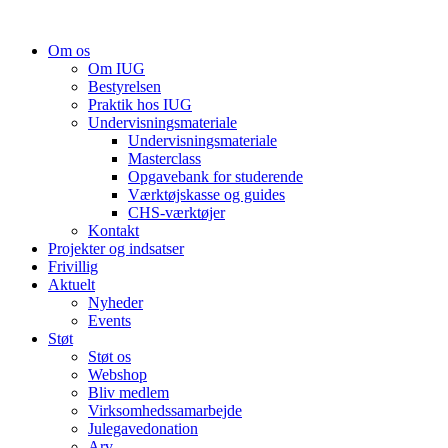
Videre
til
Om os
indhold
Om IUG
Bestyrelsen
Praktik hos IUG
Undervisningsmateriale
Undervisningsmateriale
Masterclass
Opgavebank for studerende
Værktøjskasse og guides
CHS-værktøjer
Kontakt
Projekter og indsatser
Frivillig
Aktuelt
Nyheder
Events
Støt
Støt os
Webshop
Bliv medlem
Virksomhedssamarbejde
Julegavedonation
Arv