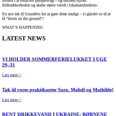
forskel i at reducere pumpesvigt – og dermed styrke
driftssikkerheden og skabe større værdi i lokalsamfundene.
En stor tak til
Grundfos
for at gøre dette muligt – vi glæder os til at
få “boots on the ground”!
WHAT’S HAPPENING
LATEST NEWS
VI HOLDER SOMMERFERIELUKKET I UGE
29–31
Læs mere >
Tak til vores praktikanter Sara, Mahdi og Mathilde!
Læs mere >
RENT DRIKKEVAND I UKRAINE: BØRNENE