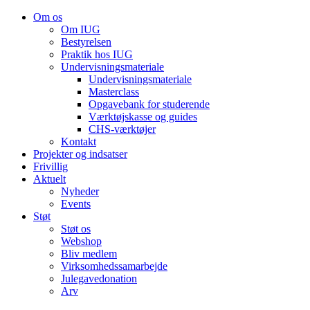
Om os
Om IUG
Bestyrelsen
Praktik hos IUG
Undervisningsmateriale
Undervisningsmateriale
Masterclass
Opgavebank for studerende
Værktøjskasse og guides
CHS-værktøjer
Kontakt
Projekter og indsatser
Frivillig
Aktuelt
Nyheder
Events
Støt
Støt os
Webshop
Bliv medlem
Virksomhedssamarbejde
Julegavedonation
Arv