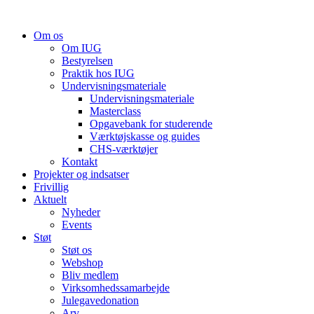
Videre
til
Om os
indhold
Om IUG
Bestyrelsen
Praktik hos IUG
Undervisningsmateriale
Undervisningsmateriale
Masterclass
Opgavebank for studerende
Værktøjskasse og guides
CHS-værktøjer
Kontakt
Projekter og indsatser
Frivillig
Aktuelt
Nyheder
Events
Støt
Støt os
Webshop
Bliv medlem
Virksomhedssamarbejde
Julegavedonation
Arv