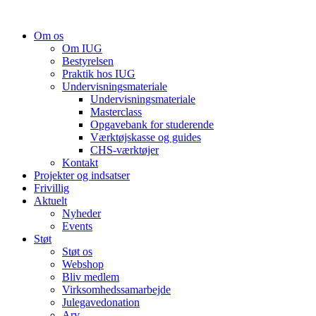
Videre
til
Om os
indhold
Om IUG
Bestyrelsen
Praktik hos IUG
Undervisningsmateriale
Undervisningsmateriale
Masterclass
Opgavebank for studerende
Værktøjskasse og guides
CHS-værktøjer
Kontakt
Projekter og indsatser
Frivillig
Aktuelt
Nyheder
Events
Støt
Støt os
Webshop
Bliv medlem
Virksomhedssamarbejde
Julegavedonation
Arv