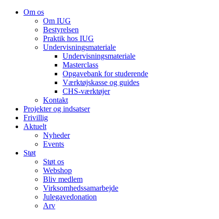
Om os
Om IUG
Bestyrelsen
Praktik hos IUG
Undervisningsmateriale
Undervisningsmateriale
Masterclass
Opgavebank for studerende
Værktøjskasse og guides
CHS-værktøjer
Kontakt
Projekter og indsatser
Frivillig
Aktuelt
Nyheder
Events
Støt
Støt os
Webshop
Bliv medlem
Virksomhedssamarbejde
Julegavedonation
Arv