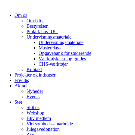
Videre
til
Om os
indhold
Om IUG
Bestyrelsen
Praktik hos IUG
Undervisningsmateriale
Undervisningsmateriale
Masterclass
Opgavebank for studerende
Værktøjskasse og guides
CHS-værktøjer
Kontakt
Projekter og indsatser
Frivillig
Aktuelt
Nyheder
Events
Støt
Støt os
Webshop
Bliv medlem
Virksomhedssamarbejde
Julegavedonation
Arv