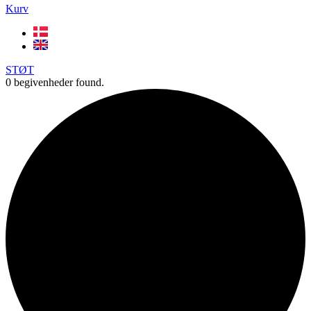
Kurv
STØT
0 begivenheder found.