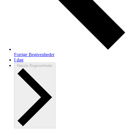
Forrige
Begivenheder
I dag
Næste
Begivenheder