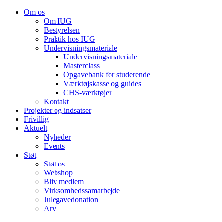
Om os
Om IUG
Bestyrelsen
Praktik hos IUG
Undervisningsmateriale
Undervisningsmateriale
Masterclass
Opgavebank for studerende
Værktøjskasse og guides
CHS-værktøjer
Kontakt
Projekter og indsatser
Frivillig
Aktuelt
Nyheder
Events
Støt
Støt os
Webshop
Bliv medlem
Virksomhedssamarbejde
Julegavedonation
Arv