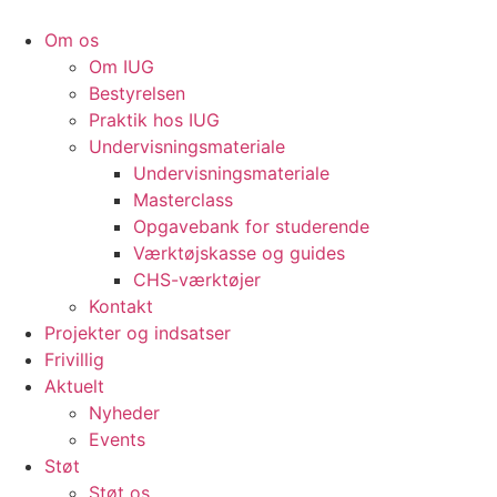
Videre
til
Om os
indhold
Om IUG
Bestyrelsen
Praktik hos IUG
Undervisningsmateriale
Undervisningsmateriale
Masterclass
Opgavebank for studerende
Værktøjskasse og guides
CHS-værktøjer
Kontakt
Projekter og indsatser
Frivillig
Aktuelt
Nyheder
Events
Støt
Støt os