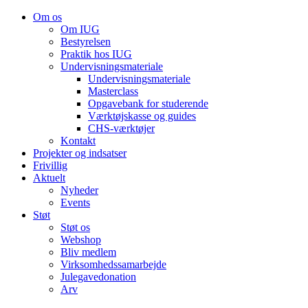
Om os
Om IUG
Bestyrelsen
Praktik hos IUG
Undervisningsmateriale
Undervisningsmateriale
Masterclass
Opgavebank for studerende
Værktøjskasse og guides
CHS-værktøjer
Kontakt
Projekter og indsatser
Frivillig
Aktuelt
Nyheder
Events
Støt
Støt os
Webshop
Bliv medlem
Virksomhedssamarbejde
Julegavedonation
Arv