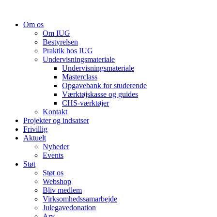
Videre
til
Om os
indhold
Om IUG
Bestyrelsen
Praktik hos IUG
Undervisningsmateriale
Undervisningsmateriale
Masterclass
Opgavebank for studerende
Værktøjskasse og guides
CHS-værktøjer
Kontakt
Projekter og indsatser
Frivillig
Aktuelt
Nyheder
Events
Støt
Støt os
Webshop
Bliv medlem
Virksomhedssamarbejde
Julegavedonation
Arv