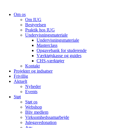
Videre
til
Om os
indhold
Om IUG
Bestyrelsen
Praktik hos IUG
Undervisningsmateriale
Undervisningsmateriale
Masterclass
Opgavebank for studerende
Værktøjskasse og guides
CHS-værktøjer
Kontakt
Projekter og indsatser
Frivillig
Aktuelt
Nyheder
Events
Støt
Støt os
Webshop
Bliv medlem
Virksomhedssamarbejde
Julegavedonation
Arv