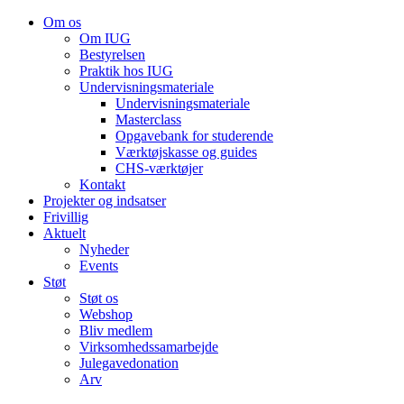
Om os
Om IUG
Bestyrelsen
Praktik hos IUG
Undervisningsmateriale
Undervisningsmateriale
Masterclass
Opgavebank for studerende
Værktøjskasse og guides
CHS-værktøjer
Kontakt
Projekter og indsatser
Frivillig
Aktuelt
Nyheder
Events
Støt
Støt os
Webshop
Bliv medlem
Virksomhedssamarbejde
Julegavedonation
Arv