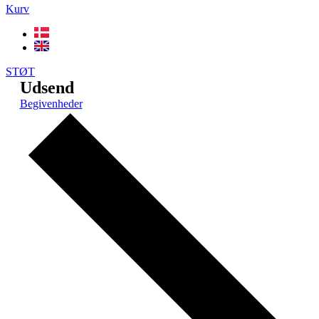
Kurv
STØT
Udsend
Begivenheder