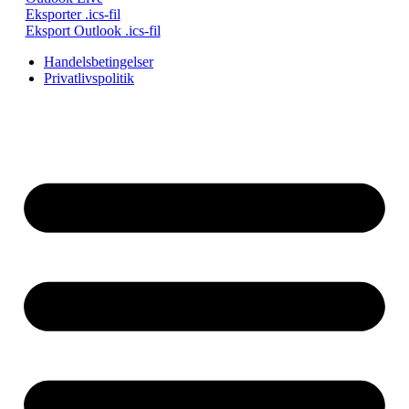
Eksporter .ics-fil
Eksport Outlook .ics-fil
Handelsbetingelser
Privatlivspolitik