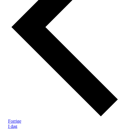
Begivenheder
Forrige
I dag