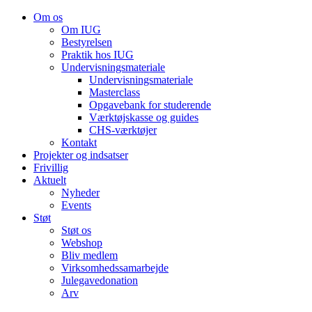
Om os
Om IUG
Bestyrelsen
Praktik hos IUG
Undervisningsmateriale
Undervisningsmateriale
Masterclass
Opgavebank for studerende
Værktøjskasse og guides
CHS-værktøjer
Kontakt
Projekter og indsatser
Frivillig
Aktuelt
Nyheder
Events
Støt
Støt os
Webshop
Bliv medlem
Virksomhedssamarbejde
Julegavedonation
Arv