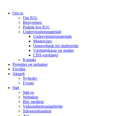
Videre
til
Om os
indhold
Om IUG
Bestyrelsen
Praktik hos IUG
Undervisningsmateriale
Undervisningsmateriale
Masterclass
Opgavebank for studerende
Værktøjskasse og guides
CHS-værktøjer
Kontakt
Projekter og indsatser
Frivillig
Aktuelt
Nyheder
Events
Støt
Støt os
Webshop
Bliv medlem
Virksomhedssamarbejde
Julegavedonation
Arv