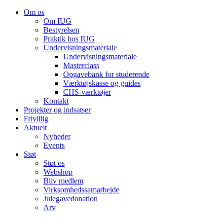
Om os
Om IUG
Bestyrelsen
Praktik hos IUG
Undervisningsmateriale
Undervisningsmateriale
Masterclass
Opgavebank for studerende
Værktøjskasse og guides
CHS-værktøjer
Kontakt
Projekter og indsatser
Frivillig
Aktuelt
Nyheder
Events
Støt
Støt os
Webshop
Bliv medlem
Virksomhedssamarbejde
Julegavedonation
Arv