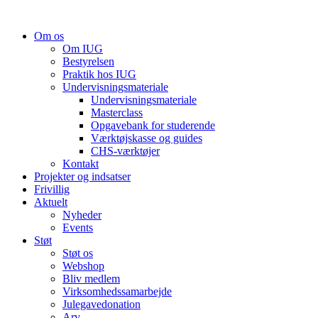
Videre
til
Om os
indhold
Om IUG
Bestyrelsen
Praktik hos IUG
Undervisningsmateriale
Undervisningsmateriale
Masterclass
Opgavebank for studerende
Værktøjskasse og guides
CHS-værktøjer
Kontakt
Projekter og indsatser
Frivillig
Aktuelt
Nyheder
Events
Støt
Støt os
Webshop
Bliv medlem
Virksomhedssamarbejde
Julegavedonation
Arv